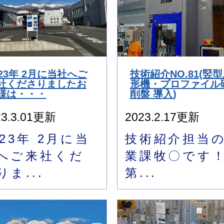
023年 2月に当社へご
技術紹介NO.81(竪
社くださりましたお
形機・プロファイル
様は・・・
削盤 導入)
23.3.01更新
2023.2.17更新
023年 2月に当
技術紹介担当
へご来社くだ
業課牧〇です
りま...
第...