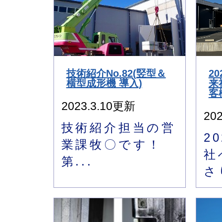
技術紹介No.82(竪型＆
2
横型成形機 導入)
来
客
2023.3.10更新
20
技術紹介担当の営
2
業課牧〇です！
社
第...
さ