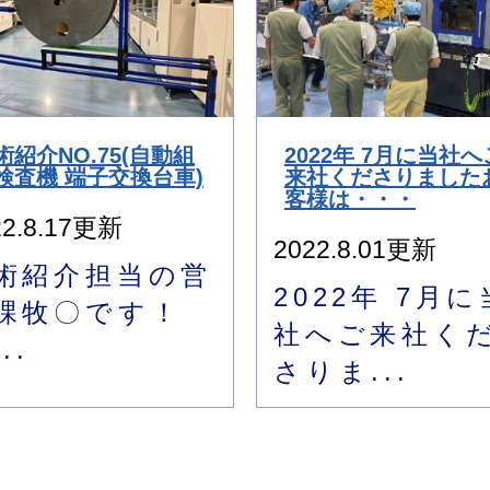
術紹介NO.75(自動組
2022年 7月に当社へ
検査機 端子交換台車)
来社くださりました
客様は・・・
22.8.17更新
2022.8.01更新
術紹介担当の営
2022年 7月に
課牧〇です！
社へご来社く
..
さりま...