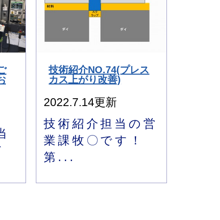
ご
技術紹介NO.74(プレス
お
カス上がり改善)
2022.7.14更新
技術紹介担当の営
当
業課牧〇です！
だ
第...