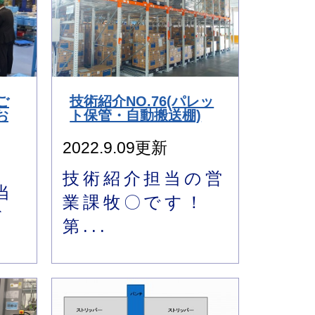
ご
技術紹介NO.76(パレッ
お
ト保管・自動搬送棚)
2022.9.09更新
技術紹介担当の営
当
業課牧〇です！
だ
第...