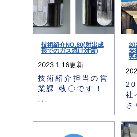
技術紹介NO.80(射出成
2
形でのガス焼け対策)
来
客
2023.1.16更新
20
技術紹介担当の営
2
業課 牧〇です！
社
...
さ