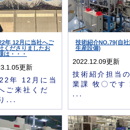
022年 12月に当社へご
技術紹介NO.79(自
社くださりましたお
生産設備)
様は・・・
2022.12.09更新
23.1.05更新
技術紹介担当
022年 12月に当
業課 牧〇です
へご来社くだ
...
り...