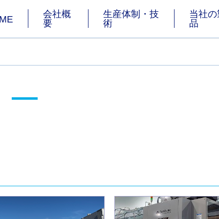
会社概
生産体制・技
当社の
ME
要
術
品
グ