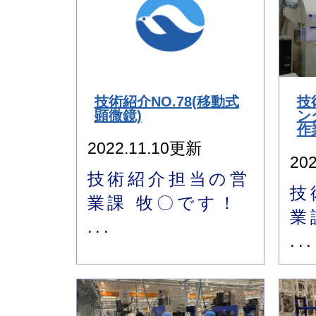
技術紹介NO.78(移動式
技
顕微鏡)
ン
作
2022.11.10更新
20
技術紹介担当の営
技
業課 牧〇です！
業
...
...