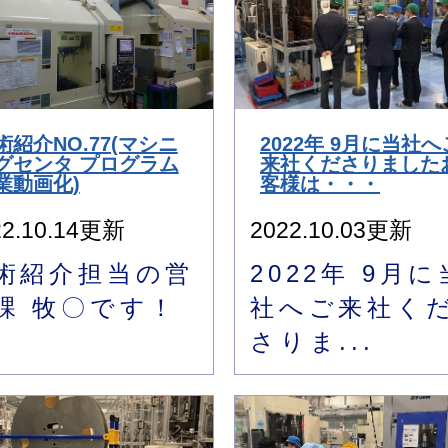
術紹介NO.77(マシニ
2022年 9月に当社へ
グセンタ プログラム
来社くださりました
業動画化)
客様は・・・
22.10.14更新
2022.10.03更新
術紹介担当の営
2022年 9月に
課 牧〇です！
社へご来社く
さりま...